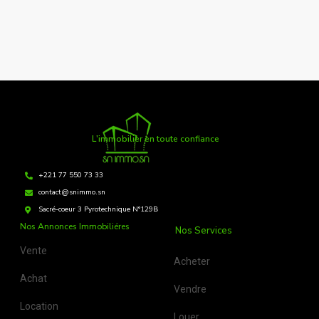
L'immobilier en toute confiance
+221 77 550 73 33
contact@snimmo.sn
Sacré-coeur 3 Pyrotechnique N°129B
Nos Annonces Immobiliéres
Nos Services
Vente
Acheter
Achat
Vendre
Location
Louer