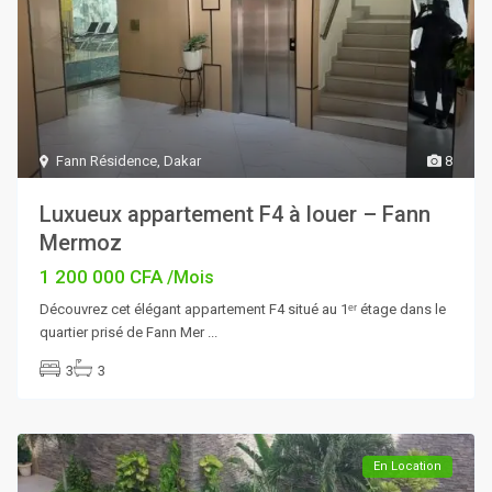
Fann Résidence
,
Dakar
8
Luxueux appartement F4 à louer – Fann
Mermoz
1 200 000 CFA
/Mois
Découvrez cet élégant appartement F4 situé au 1ᵉʳ étage dans le
quartier prisé de Fann Mer
...
3
3
En Location