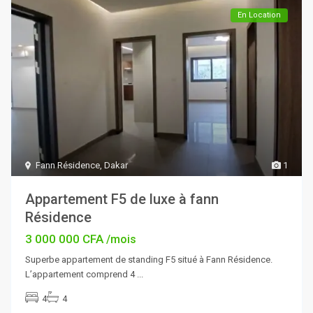
En Location
Fann Résidence
,
Dakar
1
Appartement F5 de luxe à fann
Résidence
3 000 000 CFA
/mois
Superbe appartement de standing F5 situé à Fann Résidence.
L’appartement comprend 4
...
4
4