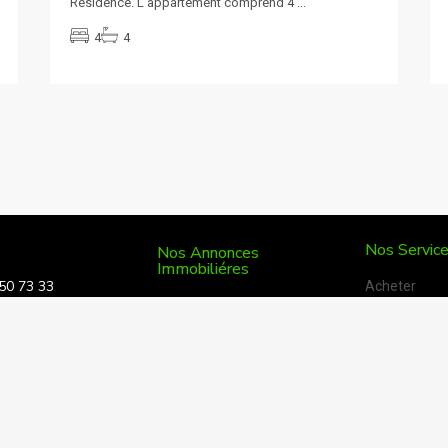
Résidence. L’appartement comprend 4
...
4
4
Nos Servic
Nos Annonces
Immobiliéres
50 73 33
Acheter
Vente
snimmo.sn
Vendre
Achat
ur 3 Pyrotechnique
Louer
Location
Faire gérer
Gérance
Estimer son 