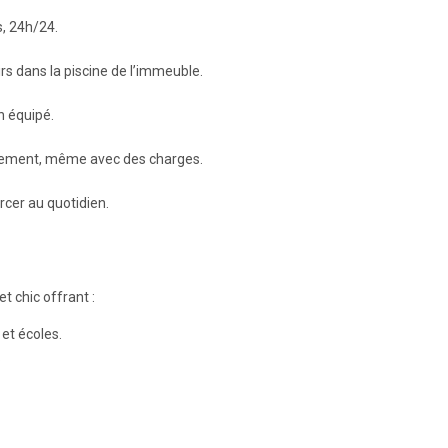
s, 24h/24.
irs dans la piscine de l’immeuble.
n équipé.
rtement, même avec des charges.
rcer au quotidien.
et chic offrant :
et écoles.
.