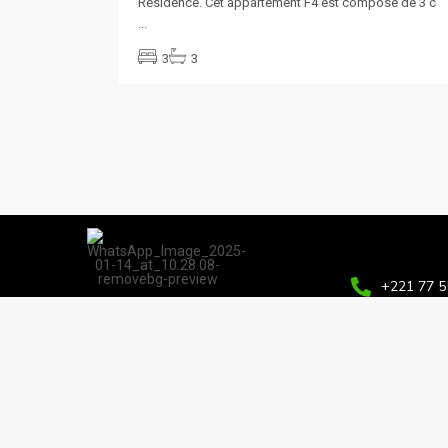
Résidence. Cet appartement F4 est composé de 3 c
...
3
3
+221 77 5
L'immobilier en toute confiance
contact@
Sacré-coe
N°129B