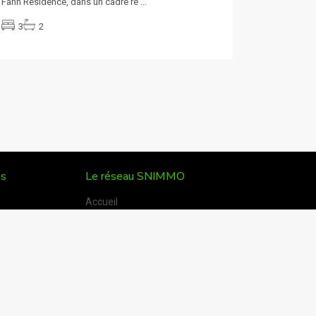
Fann Résidence, dans un cadre ré
...
3
2
es
Le réseau SNIMMO
Accueil
Présentation
VEFA
bien