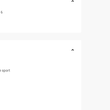
6
e sport