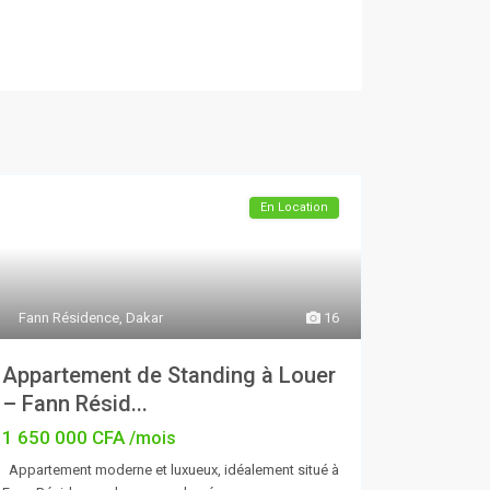
En Location
Fann Résidence
,
Dakar
16
Appartement de Standing à Louer
– Fann Résid...
1 650 000 CFA
/mois
Appartement moderne et luxueux, idéalement situé à