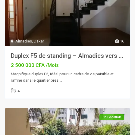
Almadies
,
Dakar
16
Duplex F5 de standing – Almadies vers ...
2 500 000 CFA
/Mois
Magnifique duplex F5, idéal pour un cadre de vie paisible et
raffiné dans le quartier pres
...
4
En Location