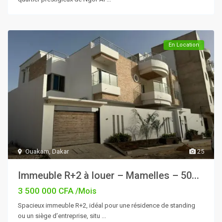
En Location
Ouakam
,
Dakar
25
Immeuble R+2 à louer – Mamelles – 50...
3 500 000 CFA
/Mois
Spacieux immeuble R+2, idéal pour une résidence de standing
ou un siège d’entreprise, situ
...