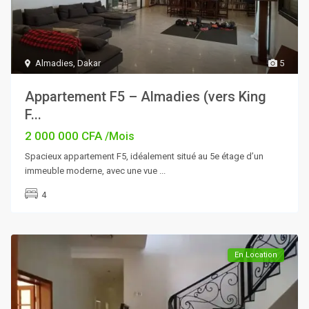
Almadies
,
Dakar
5
Appartement F5 – Almadies (vers King
F...
2 000 000 CFA
/Mois
Spacieux appartement F5, idéalement situé au 5e étage d’un
immeuble moderne, avec une vue
...
4
En Location