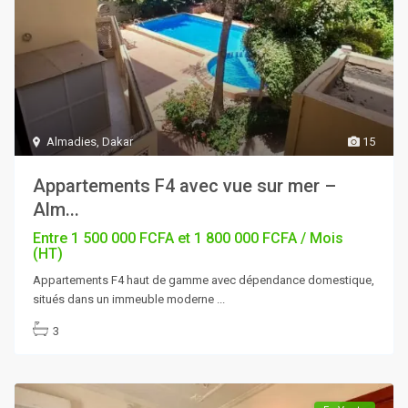
Almadies
,
Dakar
15
Appartements F4 avec vue sur mer –
Alm...
Entre 1 500 000 FCFA et 1 800 000 FCFA / Mois
(HT)
Appartements F4 haut de gamme avec dépendance domestique,
situés dans un immeuble moderne
...
3