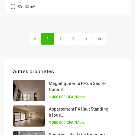
2
501.00 m
1
2
3
Autres propriétés
Magnifique villa R+2 à Sacré-
Cœur 3...
1 400 000 CFA
/Mois
Appartement F4 Haut Standing
à loue...
1 250 000 CFA
/Mois
Superbe villa R+3 à louer aux