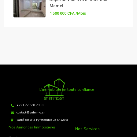
Mamel...
1 500 000 CFA
/Mois
L'immobilier en toute confiance
+221 77 550 73 33
contact@snimmo.sn
Sacré-coeur 3 Pyrotechnique N°129B
Nos Annonces Immobiliéres
Nos Services