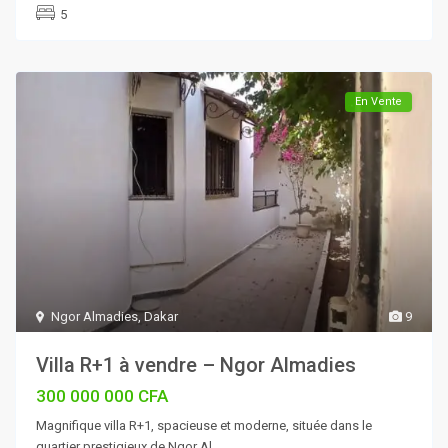
5
En Vente
Ngor Almadies
,
Dakar
9
Villa R+1 à vendre – Ngor Almadies
300 000 000 CFA
Magnifique villa R+1, spacieuse et moderne, située dans le
quartier prestigieux de Ngor Al
...