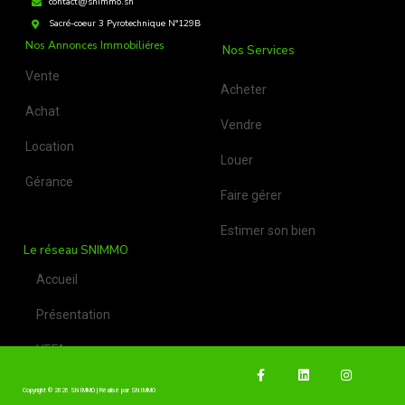
contact@snimmo.sn
Sacré-coeur 3 Pyrotechnique N°129B
Nos Annonces Immobiliéres
Nos Services
Vente
Acheter
Achat
Vendre
Location
Louer
Gérance
Faire gérer
Estimer son bien
Le réseau SNIMMO
Accueil
Présentation
VEFA
Copyright © 2026 SN IMMO | Réalisé par SN IMMO