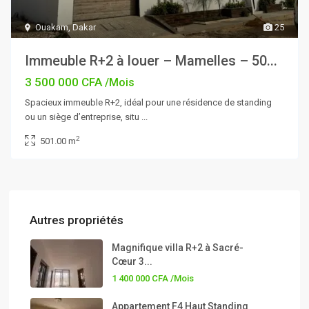
Ouakam
,
Dakar
25
Immeuble R+2 à louer – Mamelles – 50...
3 500 000 CFA
/Mois
Spacieux immeuble R+2, idéal pour une résidence de standing
ou un siège d’entreprise, situ
...
2
501.00 m
Autres propriétés
Magnifique villa R+2 à Sacré-
Cœur 3...
1 400 000 CFA
/Mois
Appartement F4 Haut Standing