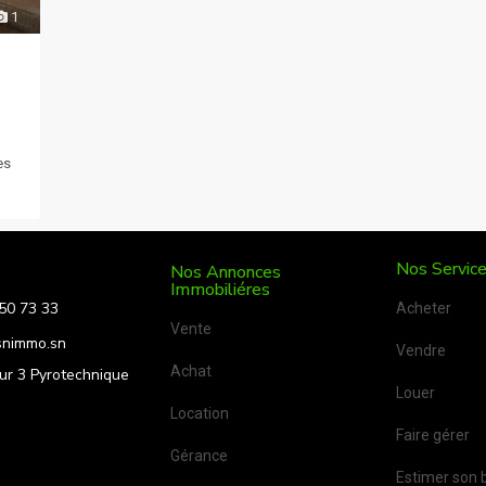
1
es
Nos Servic
Nos Annonces
Immobiliéres
50 73 33
Acheter
Vente
snimmo.sn
Vendre
Achat
ur 3 Pyrotechnique
Louer
Location
Faire gérer
Gérance
Estimer son 