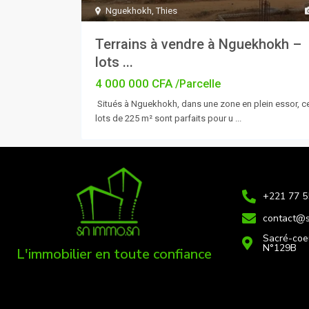
Nguekhokh
,
Thies
Terrains à vendre à Nguekhokh –
lots ...
4 000 000 CFA
/Parcelle
Situés à Nguekhokh, dans une zone en plein essor, c
lots de 225 m² sont parfaits pour u
...
+221 77 5
contact@
Sacré-coe
N°129B
L'immobilier en toute confiance