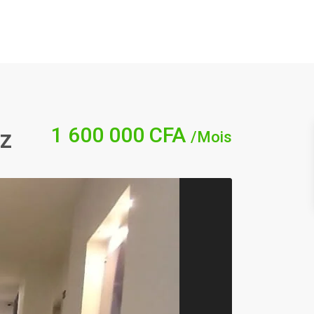
1 600 000 CFA
oz
/Mois