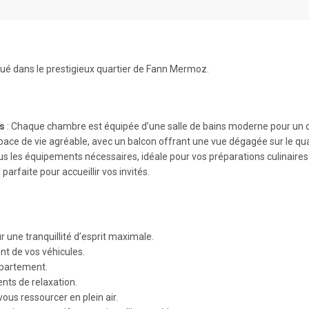
tué dans le prestigieux quartier de Fann Mermoz.
es
: Chaque chambre est équipée d’une salle de bains moderne pour un co
space de vie agréable, avec un balcon offrant une vue dégagée sur le qua
us les équipements nécessaires, idéale pour vos préparations culinaires
parfaite pour accueillir vos invités.
r une tranquillité d’esprit maximale.
nt de vos véhicules.
appartement.
ts de relaxation.
ous ressourcer en plein air.