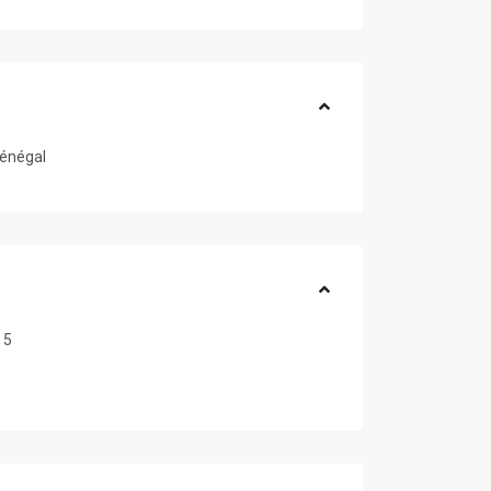
énégal
5