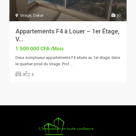
Virage
,
Dakar
10
Appartements F4 à Louer – 1er Étage,
V...
1 500 000 CFA
/Mois
Deux somptueux appartements F4 situés au 1er étage, dans
le quartier prisé du Virage. Prof
...
3
3
L'immobilier en toute confiance