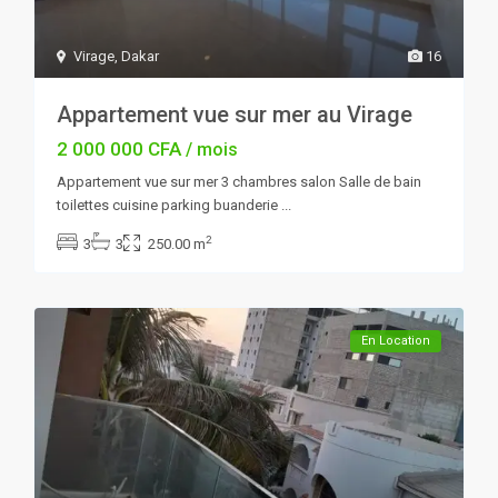
Virage
,
Dakar
16
Appartement vue sur mer au Virage
2 000 000 CFA
/ mois
Appartement vue sur mer 3 chambres salon Salle de bain
toilettes cuisine parking buanderie
...
2
3
3
250.00 m
En Location