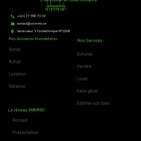
L'immobilier en toute confiance
+221 77 550 73 33
contact@snimmo.sn
Sacré-coeur 3 Pyrotechnique N°129B
Nos Annonces Immobiliéres
Nos Services
Vente
Acheter
Achat
Vendre
Location
Louer
Gérance
Faire gérer
Estimer son bien
Le réseau SNIMMO
Accueil
Présentation