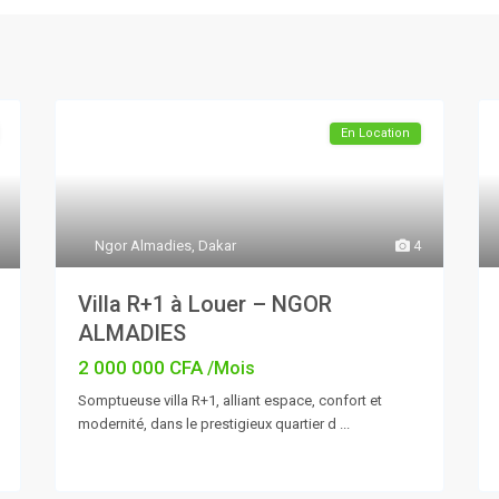
En Location
Ngor Almadies
,
Dakar
4
Villa R+1 à Louer – NGOR
ALMADIES
2 000 000 CFA
/Mois
Somptueuse villa R+1, alliant espace, confort et
modernité, dans le prestigieux quartier d
...