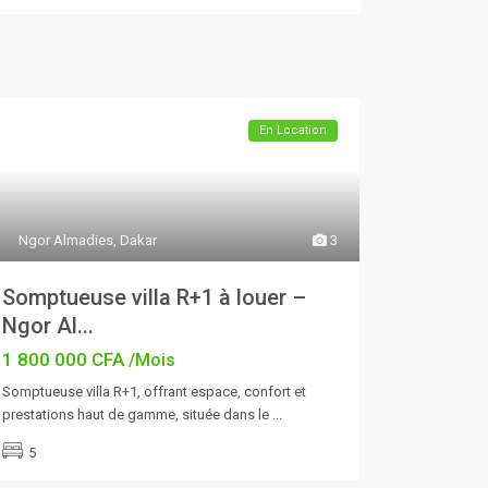
En Location
Ngor Almadies
,
Dakar
3
Somptueuse villa R+1 à louer –
Ngor Al...
1 800 000 CFA
/Mois
Somptueuse villa R+1, offrant espace, confort et
prestations haut de gamme, située dans le
...
5