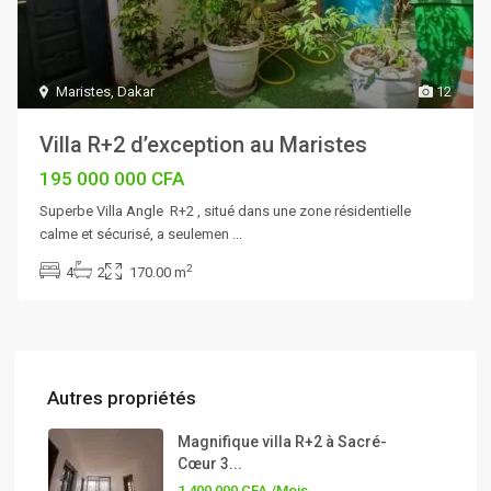
Maristes
,
Dakar
12
Villa R+2 d’exception au Maristes
195 000 000 CFA
Superbe Villa Angle R+2 , situé dans une zone résidentielle
calme et sécurisé, a seulemen
...
2
4
2
170.00 m
Autres propriétés
Magnifique villa R+2 à Sacré-
Cœur 3...
1 400 000 CFA
/Mois