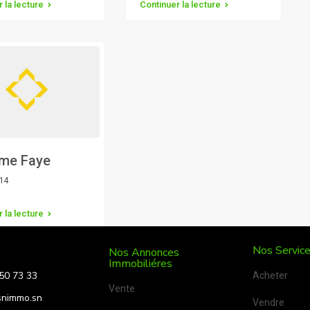
 la lecture
Continuer la lecture
me Faye
14
 la lecture
Nos Servic
Nos Annonces
Immobiliéres
50 73 33
Acheter
Vente
snimmo.sn
Vendre