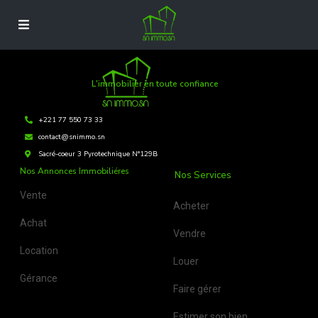
L'immobilier en toute confiance
+221 77 550 73 33
contact@snimmo.sn
Sacré-coeur 3 Pyrotechnique N°129B
Nos Annonces Immobiliéres
Nos Services
Vente
Acheter
Achat
Vendre
Location
Louer
Gérance
Faire gérer
Estimer son bien